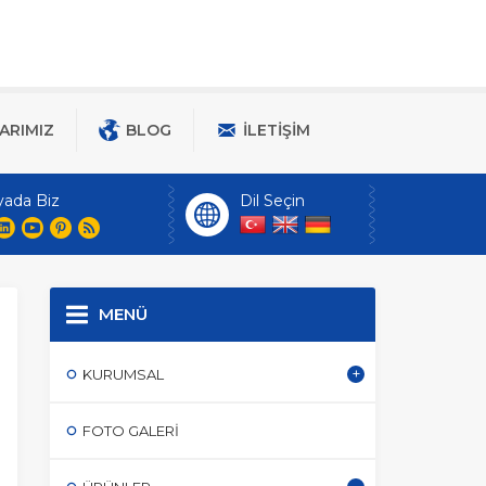
ARIMIZ
BLOG
İLETIŞIM
yada Biz
Dil Seçin
MENÜ
KURUMSAL
FOTO GALERI