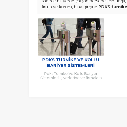
sadece bir yerde çalışan personel için değil
firma ve kurum, bina girişine
PDKS turnik
PDKS TURNIKE VE KOLLU
BARIYER SISTEMLERI
Pdks Turnike Ve Kollu Bariyer
Sistemleri İş yerlerine ve firmalara
kontrolsüz giriş-çıkış, pek çok
güvenlik sorununu da beraberinde
getirir. Bu...