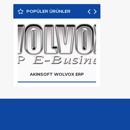
POPÜLER ÜRÜNLER
AKINSOFT WOLVOX ERP
ÖN MUH