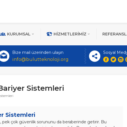
KURUMSAL
HIZMETLERIMIZ
REFERANSL
Bize mail üzerinden ulaşın
Sosyal Med
info@bulutteknoloji.org
Bariyer Sistemleri
istemleri
r Sistemleri
kış, pek çok güvenlik sorununu da beraberinde getirir. Bu