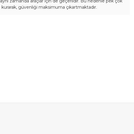
, aynı zamanda araçlar için de geçerlidir. Bu nedenle pek çok
e
kurarak, güvenliği maksimuma çıkartmaktadır.