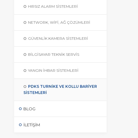
HIRSIZ ALARM SISTEMLERI
NETWORK, WIFI, AĞ ÇÖZÜMLERI
GÜVENLIK KAMERA SISTEMLERI
BILGISAYAR TEKNIK SERVIS
YANGIN İHBAR SISTEMLERI
PDKS TURNIKE VE KOLLU BARIYER
SISTEMLERI
BLOG
İLETIŞIM